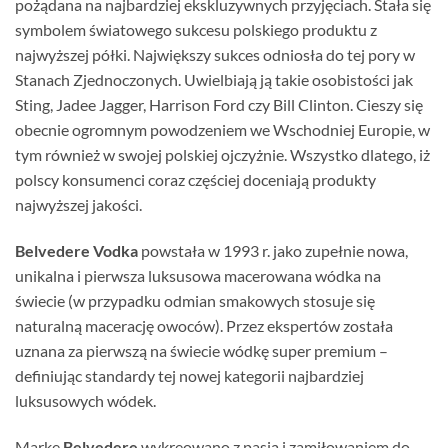
pożądana na najbardziej ekskluzywnych przyjęciach. Stała się
symbolem światowego sukcesu polskiego produktu z
najwyższej półki. Największy sukces odniosła do tej pory w
Stanach Zjednoczonych. Uwielbiają ją takie osobistości jak
Sting, Jadee Jagger, Harrison Ford czy Bill Clinton. Cieszy się
obecnie ogromnym powodzeniem we Wschodniej Europie, w
tym również w swojej polskiej ojczyżnie. Wszystko dlatego, iż
polscy konsumenci coraz częściej doceniają produkty
najwyższej jakości.
Belvedere Vodka
powstała w 1993 r. jako zupełnie nowa,
unikalna i pierwsza luksusowa macerowana wódka na
świecie (w przypadku odmian smakowych stosuje się
naturalną macerację owoców). Przez ekspertów została
uznana za pierwszą na świecie wódkę super premium –
definiując standardy tej nowej kategorii najbardziej
luksusowych wódek.
Markę
Belvedere
wykreowano z pasją i zamiłowaniem do