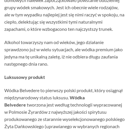
domowych nalewek zapoczątkowało powstanie oddzielnej
grupy wódek smakowych. Jest ich obecnie wiele rodzajów,
ale w tym wypadku najlepiej jest się nimi raczyć w spokoju, na
ciepło, delektując się wszystkimi tymi naturalnymi
zapachami, o które wzbogacono ten najczystszy trunek.
Alkohol towarzyszy nam od wieków, jego działanie
sprawdzono już w wielu sytuacjach, ale wódka premium jako
jedyna ma tę unikalną zaletę, iż nie odbiera długu zaufania
następnego dnia rano.
Luksusowy produkt
Wódka Belvedere to pierwszy polski produkt, który osiągnął
międzynarodowy status luksusu.
Wódka
Belvedere
tworzona jest według technologii wypracowanej
w Polmosie Żyrardów z najwyższej jakości spirytusu
produkowanego ze starannie wyselekcjonowanego polskiego
Żyta Dańkowskiego (uprawianego w wybranych regionach