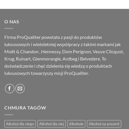
cena
cena
wynosiła:
wynosi:
877.00 zł.
833.50 zł.
O NAS
Firma ProQualiter powstała z pasji do produktów
luksusowych i wieloletniej współpracy z takimi markami jak
Moët & Chandon , Hennessy, Dom Perignon, Veuve Clicquot,
Krug, Ruinart, Glenmorangie, Ardbeg i Belvedere. To
doświadczenie i chęć dzielenia się wiedzą o produktach
luksusowych towarzyszy misji ProQualiter.
CHMURA TAGÓW
Alkohol dla niego
Alkohol dla niej
Alkohole
Alkohol na prezent