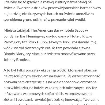
udałoby się to gdyby nie rozwój kultury barmańskiej na
świecie. Tworzenie drinków przez wizjonerskich barmanów w
najbardziej ekskluzywnych barach na świecie umozliwiło
szerokiemu gronu odbiorców poznanie zalet wódki.
Miejsca takie jak The American Bar w hotelu Savoy w
Londynie, Bar Hemingway usytuowany w Hotelu Ritz w
Paryżu, czy też Stork Club w Nowym Jorku rozsławiły imię
wódki wśród ówczesnych elit. To tam powstała sławna
Bloody Mary, czy Martini z twistem zmodyfikowane przez
Johnny Brooksa.
A to był tylko początek ekspansji wódki, która jest obecnie
najczęściej pitym alkoholem na świecie. Jej wszechstronność
pozwala nam cieszyć się nią na wiele sposobów. Zmrożona
pita w kieliszku, na lodzie, w koktajlach mieszanych, czy też
infuzowana w domowych spiżarniach. Aromatyzowanie
ziołami i owocami, również jest polską innowacją. Tworzenie