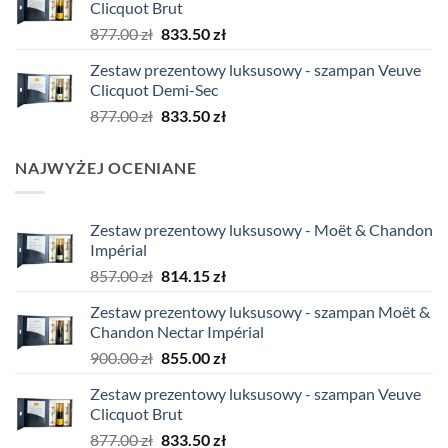
Clicquot Brut
900.00 zł.
855.00 zł.
Pierwotna
Aktualna
877.00
zł
833.50
zł
cena
cena
Zestaw prezentowy luksusowy - szampan Veuve
wynosiła:
wynosi:
Clicquot Demi-Sec
877.00 zł.
833.50 zł.
Pierwotna
Aktualna
877.00
zł
833.50
zł
cena
cena
wynosiła:
wynosi:
NAJWYŻEJ OCENIANE
877.00 zł.
833.50 zł.
Zestaw prezentowy luksusowy - Moët & Chandon
Impérial
Pierwotna
Aktualna
857.00
zł
814.15
zł
cena
cena
Zestaw prezentowy luksusowy - szampan Moët &
wynosiła:
wynosi:
Chandon Nectar Impérial
857.00 zł.
814.15 zł.
Pierwotna
Aktualna
900.00
zł
855.00
zł
cena
cena
Zestaw prezentowy luksusowy - szampan Veuve
wynosiła:
wynosi:
Clicquot Brut
900.00 zł.
855.00 zł.
Pierwotna
Aktualna
877.00
zł
833.50
zł