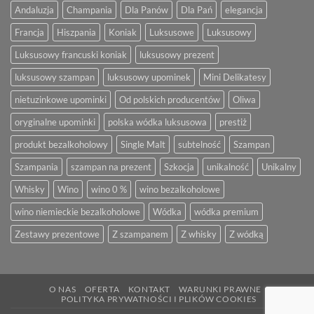
Andaluzja
Champania
Dla Panów
Dla Pań
elegancja
Francja
Hiszpania
Koniak
Luksusowe
Luksusowy
Luksusowy francuski koniak
luksusowy prezent
luksusowy szampan
luksusowy upominek
Mini Delikatesy
nietuzinkowe upominki
Od polskich producentów
Oliwa
oryginalne upominki
polska wódka luksusowa
prestiż
produkt bezalkoholowy
Single Malt
subtelność
Szampan
Szampania
szampan na prezent
Szkocja
unikalność
Unikalny
Whisky
Wino
wino 0 %
wino bezalkoholowe
wino niemieckie bezalkoholowe
Wódka
wódka premium
Zestawy prezentowe
Z szampanem
Z whisky
Z wódką
O NAS
OFERTA
KONTAKT
WARUNKI PRAWNE
POLITYKA PRYWATNOŚCI I PLIKÓW COOKIES