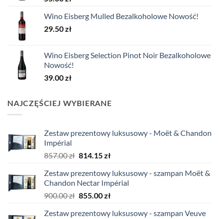
Wino Eisberg Mulled Bezalkoholowe Nowość!
29.50
zł
Wino Eisberg Selection Pinot Noir Bezalkoholowe
Nowość!
39.00
zł
NAJCZĘŚCIEJ WYBIERANE
Zestaw prezentowy luksusowy - Moët & Chandon
Impérial
Pierwotna
Aktualna
857.00
zł
814.15
zł
cena
cena
Zestaw prezentowy luksusowy - szampan Moët &
wynosiła:
wynosi:
Chandon Nectar Impérial
857.00 zł.
814.15 zł.
Pierwotna
Aktualna
900.00
zł
855.00
zł
cena
cena
Zestaw prezentowy luksusowy - szampan Veuve
wynosiła:
wynosi: