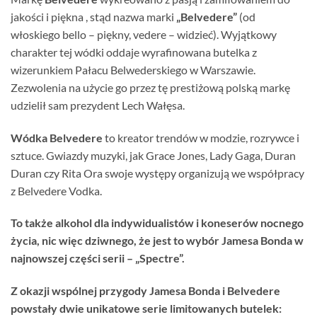
jakości i piękna , stąd nazwa marki
„Belvedere”
(od
włoskiego bello – piękny, vedere – widzieć). Wyjątkowy
charakter tej wódki oddaje wyrafinowana butelka z
wizerunkiem Pałacu Belwederskiego w Warszawie.
Zezwolenia na użycie go przez tę prestiżową polską markę
udzielił sam prezydent Lech Wałęsa.
Wódka Belvedere
to kreator trendów w modzie, rozrywce i
sztuce. Gwiazdy muzyki, jak Grace Jones, Lady Gaga, Duran
Duran czy Rita Ora swoje występy organizują we współpracy
z Belvedere Vodka.
To także alkohol dla indywidualistów i koneserów nocnego
życia, nic więc dziwnego, że jest to wybór Jamesa Bonda w
najnowszej części serii – „Spectre”.
Z okazji wspólnej przygody Jamesa Bonda i Belvedere
powstały dwie unikatowe serie limitowanych butelek: