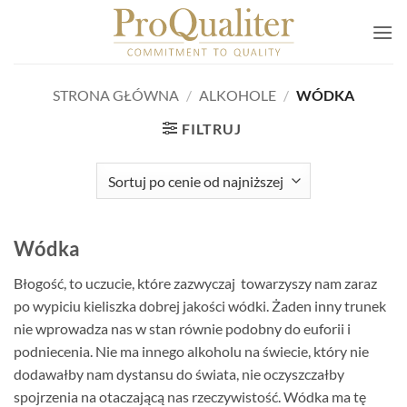
Przewiń
do
zawartości
STRONA GŁÓWNA
/
ALKOHOLE
/
WÓDKA
FILTRUJ
Wódka
Błogość, to uczucie, które zazwyczaj towarzyszy nam zaraz
po wypiciu kieliszka dobrej jakości wódki. Żaden inny trunek
nie wprowadza nas w stan równie podobny do euforii i
podniecenia. Nie ma innego alkoholu na świecie, który nie
dodawałby nam dystansu do świata, nie oczyszczałby
spojrzenia na otaczającą nas rzeczywistość. Wódka ma tę