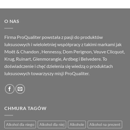
cena
cena
wynosiła:
wynosi:
877.00 zł.
833.50 zł.
O NAS
Firma ProQualiter powstała z pasji do produktów
luksusowych i wieloletniej współpracy z takimi markami jak
Moët & Chandon , Hennessy, Dom Perignon, Veuve Clicquot,
Krug, Ruinart, Glenmorangie, Ardbeg i Belvedere. To
doświadczenie i chęć dzielenia się wiedzą o produktach
luksusowych towarzyszy misji ProQualiter.
CHMURA TAGÓW
Alkohol dla niego
Alkohol dla niej
Alkohole
Alkohol na prezent