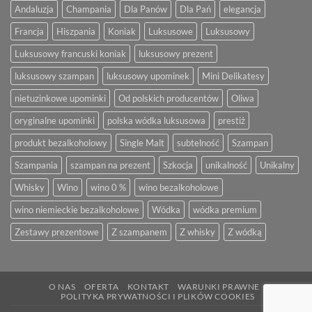
Andaluzja
Champania
Dla Panów
Dla Pań
elegancja
Francja
Hiszpania
Koniak
Luksusowe
Luksusowy
Luksusowy francuski koniak
luksusowy prezent
luksusowy szampan
luksusowy upominek
Mini Delikatesy
nietuzinkowe upominki
Od polskich producentów
Oliwa
oryginalne upominki
polska wódka luksusowa
prestiż
produkt bezalkoholowy
Single Malt
subtelność
Szampan
Szampania
szampan na prezent
Szkocja
unikalność
Unikalny
Whisky
Wino
wino 0 %
wino bezalkoholowe
wino niemieckie bezalkoholowe
Wódka
wódka premium
Zestawy prezentowe
Z szampanem
Z whisky
Z wódką
O NAS
OFERTA
KONTAKT
WARUNKI PRAWNE
POLITYKA PRYWATNOŚCI I PLIKÓW COOKIES