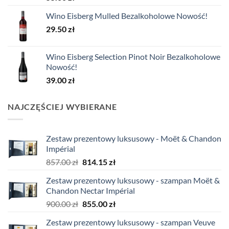
Wino Eisberg Mulled Bezalkoholowe Nowość!
29.50
zł
Wino Eisberg Selection Pinot Noir Bezalkoholowe
Nowość!
39.00
zł
NAJCZĘŚCIEJ WYBIERANE
Zestaw prezentowy luksusowy - Moët & Chandon
Impérial
Pierwotna
Aktualna
857.00
zł
814.15
zł
cena
cena
Zestaw prezentowy luksusowy - szampan Moët &
wynosiła:
wynosi:
Chandon Nectar Impérial
857.00 zł.
814.15 zł.
Pierwotna
Aktualna
900.00
zł
855.00
zł
cena
cena
Zestaw prezentowy luksusowy - szampan Veuve
wynosiła:
wynosi: