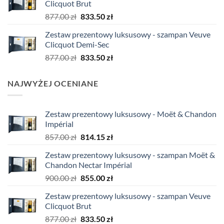
Clicquot Brut
900.00 zł.
855.00 zł.
Pierwotna
Aktualna
877.00
zł
833.50
zł
cena
cena
Zestaw prezentowy luksusowy - szampan Veuve
wynosiła:
wynosi:
Clicquot Demi-Sec
877.00 zł.
833.50 zł.
Pierwotna
Aktualna
877.00
zł
833.50
zł
cena
cena
wynosiła:
wynosi:
NAJWYŻEJ OCENIANE
877.00 zł.
833.50 zł.
Zestaw prezentowy luksusowy - Moët & Chandon
Impérial
Pierwotna
Aktualna
857.00
zł
814.15
zł
cena
cena
Zestaw prezentowy luksusowy - szampan Moët &
wynosiła:
wynosi:
Chandon Nectar Impérial
857.00 zł.
814.15 zł.
Pierwotna
Aktualna
900.00
zł
855.00
zł
cena
cena
Zestaw prezentowy luksusowy - szampan Veuve
wynosiła:
wynosi:
Clicquot Brut
900.00 zł.
855.00 zł.
Pierwotna
Aktualna
877.00
zł
833.50
zł